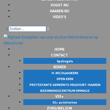
VUGHT.NU
HAAREN.NU
VIDEO’S
x
HOME
CONTACT
Spelregels
KERKEN
H. NICOLAASKERK
OPEN KERK
PROTESTANTE GEMEENTE HELEVOIRT-HAAREN
BEZINNINGSCENTRUM EMMAUS
V55+
55+ activiteiten
ZORG/WELZIJN