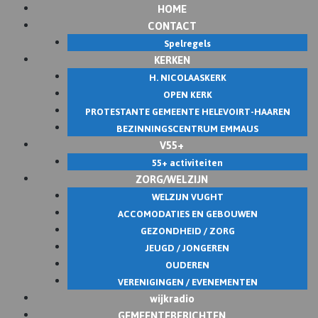
HOME
Skip
CONTACT
to
Spelregels
content
KERKEN
H. NICOLAASKERK
OPEN KERK
PROTESTANTE GEMEENTE HELEVOIRT-HAAREN
BEZINNINGSCENTRUM EMMAUS
V55+
55+ activiteiten
ZORG/WELZIJN
WELZIJN VUGHT
ACCOMODATIES EN GEBOUWEN
GEZONDHEID / ZORG
JEUGD / JONGEREN
OUDEREN
VERENIGINGEN / EVENEMENTEN
wijkradio
GEMEENTEBERICHTEN