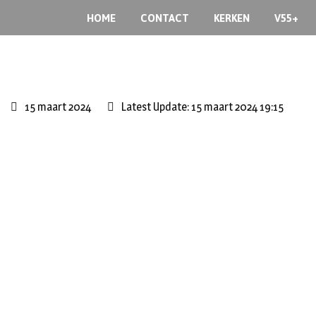
S
HOME
CONTACT
KERKEN
V55+
k
i
p
t
o
15 maart 2024
Latest Update: 15 maart 2024 19:15
c
o
n
t
e
n
t