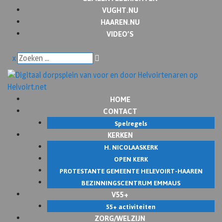
VUGHT.NU
HAAREN.NU
VIDEO’S
x
HOME
CONTACT
Spelregels
KERKEN
H. NICOLAASKERK
OPEN KERK
PROTESTANTE GEMEENTE HELEVOIRT-HAAREN
BEZINNINGSCENTRUM EMMAUS
V55+
55+ activiteiten
ZORG/WELZIJN