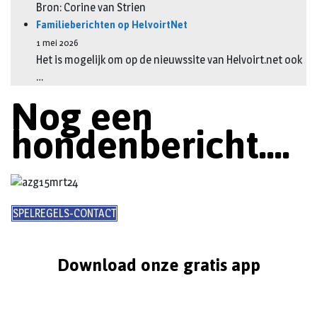
Bron: Corine van Strien
Familieberichten op HelvoirtNet
1 mei 2026
Het is mogelijk om op de nieuwssite van Helvoirt.net ook
…
Nog een
hondenbericht....
SPELREGELS-CONTACT
Download onze gratis app