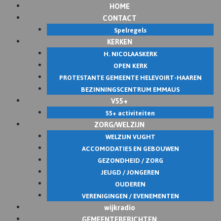
HOME
Skip
CONTACT
to
Spelregels
content
KERKEN
H. NICOLAASKERK
OPEN KERK
PROTESTANTE GEMEENTE HELEVOIRT-HAAREN
BEZINNINGSCENTRUM EMMAUS
V55+
55+ activiteiten
ZORG/WELZIJN
WELZIJN VUGHT
ACCOMODATIES EN GEBOUWEN
GEZONDHEID / ZORG
JEUGD / JONGEREN
OUDEREN
VERENIGINGEN / EVENEMENTEN
wijkradio
GEMEENTEBERICHTEN