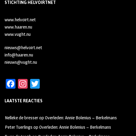
STICHTING HELVOIRTNET
www.helvoirt.net
www.haaren.nu
www.vught.nu
nieuws@helvoirt.net
info@haaren.nu
nieuws@vught.nu
Fa
In
T
ce
st
wi
LAATSTE REACTIES
b
ag
tt
oo
ra
er
Nelleke de bresser
op
Overleden: Annie Bolenius – Berkelmans
k
m
Peter Tuerlings
op
Overleden: Annie Bolenius – Berkelmans