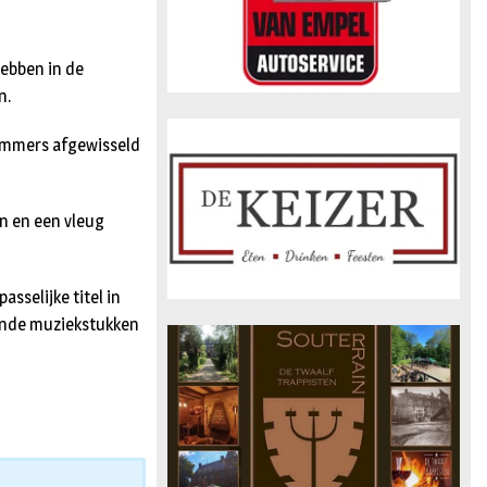
hebben in de
n.
ummers afgewisseld
en en een vleug
sselijke titel in
lende muziekstukken