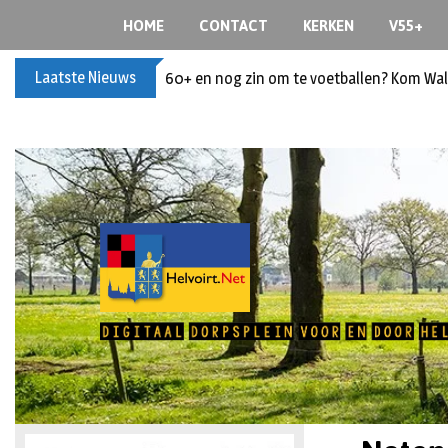
HOME
CONTACT
KERKEN
V55+
Laatste Nieuws
60+ en nog zin om te voetballen? Kom Wal