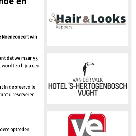
ende en
n
de Noenconcert van
ent dat we maar 55
t wordt zo bijna een
 in de sfeervolle
 kunt u reserveren
ondere optreden