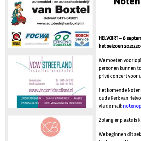
Noten 
HELVOIRT – 6 septem
het seizoen 2021/20
We moeten voorlopi
personen kunnen toel
privé concert voor u
Het komende Noten o
oude Kerk van Helvoi
via de mail:
notenop
Zolang er plaats is 
We beginnen dit seiz