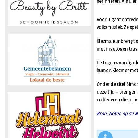
herinneren. Als u er 
Voor u gaat optrede
volksmuziek. Ze spe
Klezmajeur brengt 
met ingetogen tragi
De tegenwoordige kl
humor. Klezmer met
Onder de titel Simch
deze tijd – brengen
en liederen die in 
Bron: Noten op de 