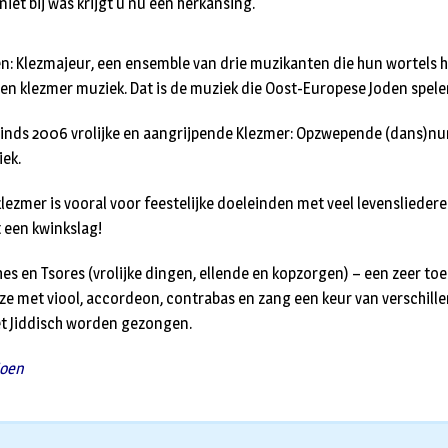
niet bij was krijgt u nu een herkansing.
n: Klezmajeur, een ensemble van drie muzikanten die hun wortels 
len klezmer muziek. Dat is de muziek die Oost-Europese Joden spele
sinds 2006 vrolijke en aangrijpende Klezmer: Opzwepende (dans)n
ek.
ezmer is vooral voor feestelijke doeleinden met veel levenslieder
 een kwinkslag!
es en Tsores (vrolijke dingen, ellende en kopzorgen) – een zeer toepa
 ze met viool, accordeon, contrabas en zang een keur van verschil
het Jiddisch worden gezongen.
Noen