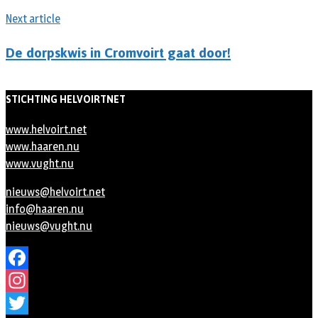
Next article
De dorpskwis in Cromvoirt gaat door!
STICHTING HELVOIRTNET
www.helvoirt.net
www.haaren.nu
www.vught.nu
nieuws@helvoirt.net
info@haaren.nu
nieuws@vught.nu
Facebook
Instagram