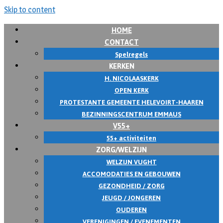
Skip to content
HOME
CONTACT
Spelregels
KERKEN
H. NICOLAASKERK
OPEN KERK
PROTESTANTE GEMEENTE HELEVOIRT-HAAREN
BEZINNINGSCENTRUM EMMAUS
V55+
55+ activiteiten
ZORG/WELZIJN
WELZIJN VUGHT
ACCOMODATIES EN GEBOUWEN
GEZONDHEID / ZORG
JEUGD / JONGEREN
OUDEREN
VERENIGINGEN / EVENEMENTEN