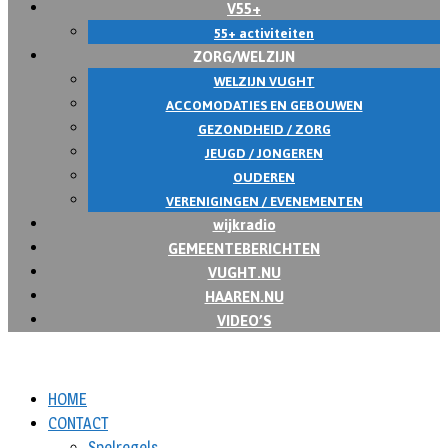
V55+
55+ activiteiten
ZORG/WELZIJN
WELZIJN VUGHT
ACCOMODATIES EN GEBOUWEN
GEZONDHEID / ZORG
JEUGD / JONGEREN
OUDEREN
VERENIGINGEN / EVENEMENTEN
wijkradio
GEMEENTEBERICHTEN
VUGHT.NU
HAAREN.NU
VIDEO’S
HOME
CONTACT
Spelregels