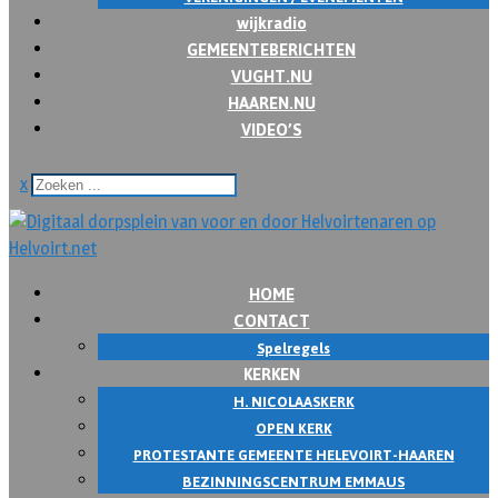
wijkradio
GEMEENTEBERICHTEN
VUGHT.NU
HAAREN.NU
VIDEO’S
x
HOME
CONTACT
Spelregels
KERKEN
H. NICOLAASKERK
OPEN KERK
PROTESTANTE GEMEENTE HELEVOIRT-HAAREN
BEZINNINGSCENTRUM EMMAUS