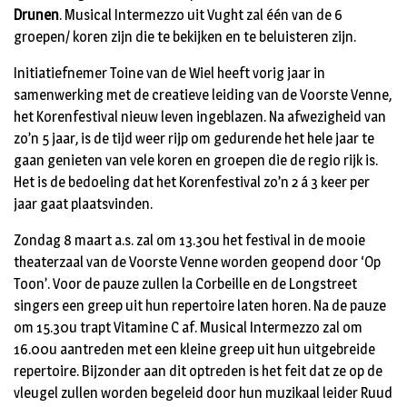
Drunen
. Musical Intermezzo uit Vught zal één van de 6
groepen/ koren zijn die te bekijken en te beluisteren zijn.
Initiatiefnemer Toine van de Wiel heeft vorig jaar in
samenwerking met de creatieve leiding van de Voorste Venne,
het Korenfestival nieuw leven ingeblazen. Na afwezigheid van
zo’n 5 jaar, is de tijd weer rijp om gedurende het hele jaar te
gaan genieten van vele koren en groepen die de regio rijk is.
Het is de bedoeling dat het Korenfestival zo’n 2 á 3 keer per
jaar gaat plaatsvinden.
Zondag 8 maart a.s. zal om 13.30u het festival in de mooie
theaterzaal van de Voorste Venne worden geopend door ‘Op
Toon’. Voor de pauze zullen la Corbeille en de Longstreet
singers een greep uit hun repertoire laten horen. Na de pauze
om 15.30u trapt Vitamine C af. Musical Intermezzo zal om
16.00u aantreden met een kleine greep uit hun uitgebreide
repertoire. Bijzonder aan dit optreden is het feit dat ze op de
vleugel zullen worden begeleid door hun muzikaal leider Ruud