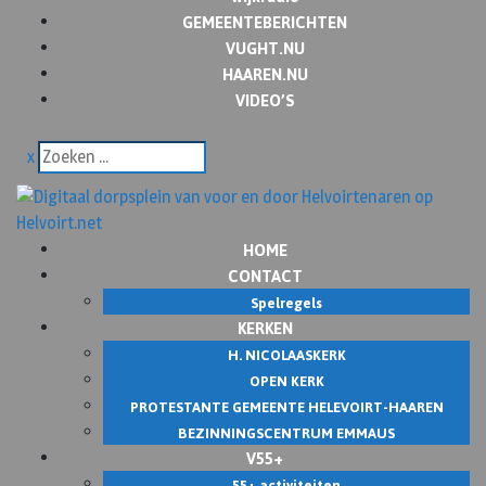
GEMEENTEBERICHTEN
VUGHT.NU
HAAREN.NU
VIDEO’S
x
HOME
CONTACT
Spelregels
KERKEN
H. NICOLAASKERK
OPEN KERK
PROTESTANTE GEMEENTE HELEVOIRT-HAAREN
BEZINNINGSCENTRUM EMMAUS
V55+
55+ activiteiten