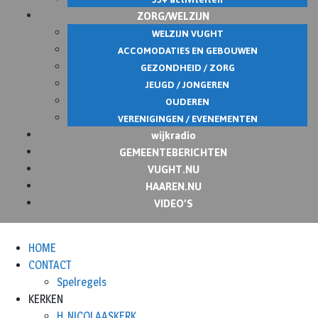
ZORG/WELZIJN
WELZIJN VUGHT
ACCOMODATIES EN GEBOUWEN
GEZONDHEID / ZORG
JEUGD / JONGEREN
OUDEREN
VERENIGINGEN / EVENEMENTEN
wijkradio
GEMEENTEBERICHTEN
VUGHT.NU
HAAREN.NU
VIDEO’S
HOME
CONTACT
Spelregels
KERKEN
H. NICOLAASKERK