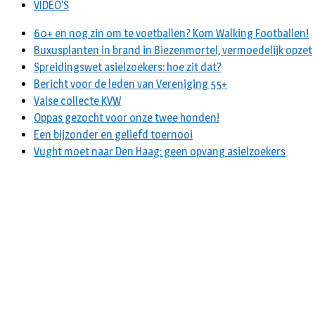
VIDEO’S
60+ en nog zin om te voetballen? Kom Walking Footballen!
Buxusplanten in brand in Biezenmortel, vermoedelijk opzet
Spreidingswet asielzoekers: hoe zit dat?
Bericht voor de leden van Vereniging 55+
Valse collecte KVW
Oppas gezocht voor onze twee honden!
Een bijzonder en geliefd toernooi
Vught moet naar Den Haag: geen opvang asielzoekers