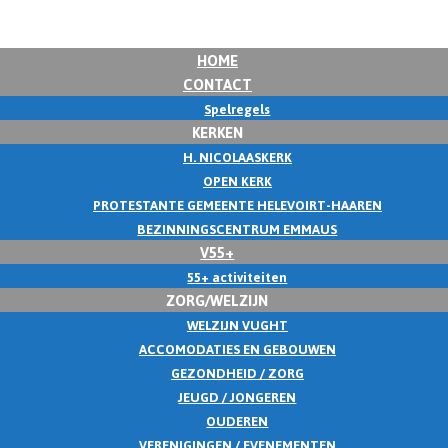
HOME
CONTACT
Spelregels
KERKEN
H. NICOLAASKERK
OPEN KERK
PROTESTANTE GEMEENTE HELEVOIRT-HAAREN
BEZINNINGSCENTRUM EMMAUS
V55+
55+ activiteiten
ZORG/WELZIJN
WELZIJN VUGHT
ACCOMODATIES EN GEBOUWEN
GEZONDHEID / ZORG
JEUGD / JONGEREN
OUDEREN
VERENIGINGEN / EVENEMENTEN