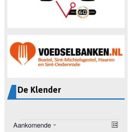
De Klender