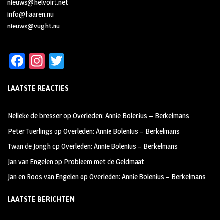
nieuws@helvoirt.net
info@haaren.nu
nieuws@vught.nu
Fa
In
T
ce
st
wi
LAATSTE REACTIES
b
ag
tt
oo
ra
er
Nelleke de bresser
op
Overleden: Annie Bolenius – Berkelmans
k
m
Peter Tuerlings
op
Overleden: Annie Bolenius – Berkelmans
Twan de Jongh
op
Overleden: Annie Bolenius – Berkelmans
Jan van Engelen
op
Probleem met de Geldmaat
Jan en Roos van Engelen
op
Overleden: Annie Bolenius – Berkelmans
LAATSTE BERICHTEN