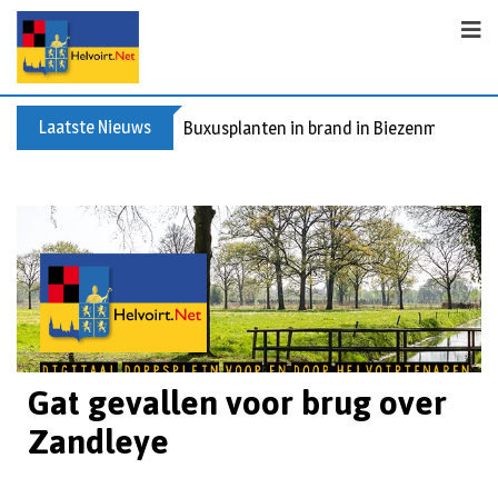
Laatste Nieuws
Spreidingswet asielzoekers: hoe zit dat?
Gat gevallen voor brug over
Zandleye