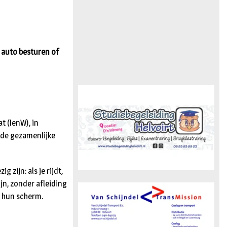
n
 auto besturen of
t (IenW), in
 de gezamenlijke
 zijn: als je rijdt,
jn, zonder afleiding
p hun scherm.