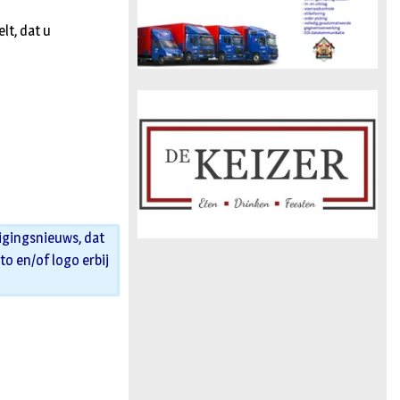
lt, dat u
igingsnieuws, dat
oto en/of logo erbij