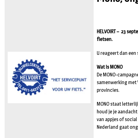
HELVOIRT – 23 sept
fietsen.
U reageert dan een s
Wat is MONO
De MONO-campagne is
samenwerking met VV
provincies.
MONO staat letterlij
houd je je aandacht
van appjes of socia
Nederland gaat ong