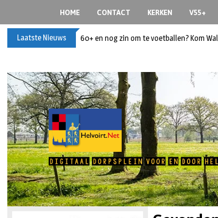
HOME
CONTACT
KERKEN
V55+
Laatste Nieuws
60+ en nog zin om te voetballen? Kom Wal