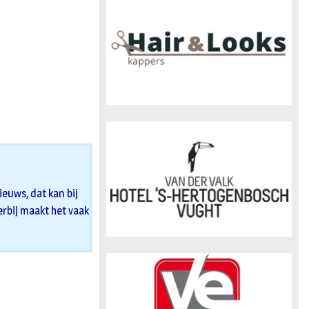
n
euws, dat kan bij
 erbij maakt het vaak