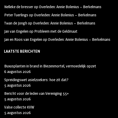
oo
ra
er
Nelleke de bresser
op
Overleden: Annie Bolenius – Berkelmans
k
m
Peter Tuerlings
op
Overleden: Annie Bolenius – Berkelmans
Twan de Jongh
op
Overleden: Annie Bolenius – Berkelmans
Jan van Engelen
op
Probleem met de Geldmaat
Jan en Roos van Engelen
op
Overleden: Annie Bolenius – Berkelmans
LAATSTE BERICHTEN
Buxusplanten in brand in Biezenmortel, vermoedelijk opzet
6 augustus 2026
Spreidingswet asielzoekers: hoe zit dat?
5 augustus 2026
Bericht voor de leden van Vereniging 55+
5 augustus 2026
Valse collecte KVW
5 augustus 2026