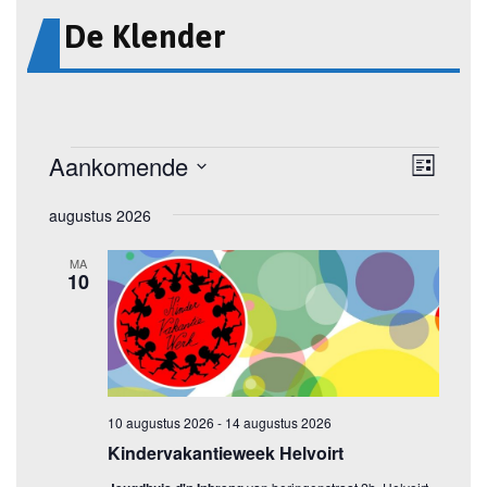
De Klender