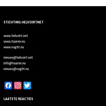
STICHTING HELVOIRTNET
www.helvoirt.net
www.haaren.nu
www.vught.nu
nieuws@helvoirt.net
info@haaren.nu
nieuws@vught.nu
Fa
In
T
ce
st
wi
LAATSTE REACTIES
b
ag
tt