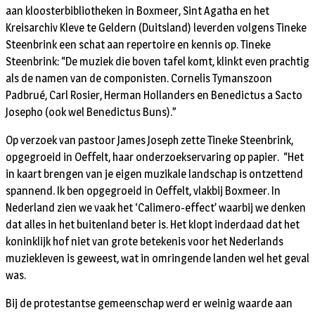
aan kloosterbibliotheken in Boxmeer, Sint Agatha en het
Kreisarchiv Kleve te Geldern (Duitsland) leverden volgens Tineke
Steenbrink een schat aan repertoire en kennis op. Tineke
Steenbrink: “De muziek die boven tafel komt, klinkt even prachtig
als de namen van de componisten. Cornelis Tymanszoon
Padbrué, Carl Rosier, Herman Hollanders en Benedictus a Sacto
Josepho (ook wel Benedictus Buns).”
Op verzoek van pastoor James Joseph zette Tineke Steenbrink,
opgegroeid in Oeffelt, haar onderzoekservaring op papier. “Het
in kaart brengen van je eigen muzikale landschap is ontzettend
spannend. Ik ben opgegroeid in Oeffelt, vlakbij Boxmeer. In
Nederland zien we vaak het ‘Calimero-effect’ waarbij we denken
dat alles in het buitenland beter is. Het klopt inderdaad dat het
koninklijk hof niet van grote betekenis voor het Nederlands
muziekleven is geweest, wat in omringende landen wel het geval
was.
Bij de protestantse gemeenschap werd er weinig waarde aan