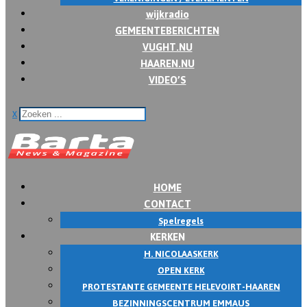
wijkradio
GEMEENTEBERICHTEN
VUGHT.NU
HAAREN.NU
VIDEO’S
x
HOME
CONTACT
Spelregels
KERKEN
H. NICOLAASKERK
OPEN KERK
PROTESTANTE GEMEENTE HELEVOIRT-HAAREN
BEZINNINGSCENTRUM EMMAUS