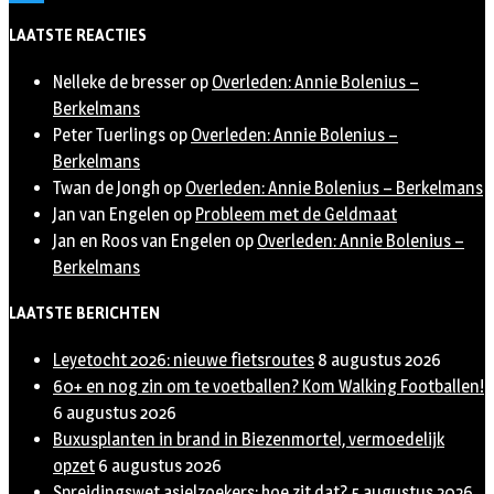
Twitter
LAATSTE REACTIES
Nelleke de bresser
op
Overleden: Annie Bolenius –
Berkelmans
Peter Tuerlings
op
Overleden: Annie Bolenius –
Berkelmans
Twan de Jongh
op
Overleden: Annie Bolenius – Berkelmans
Jan van Engelen
op
Probleem met de Geldmaat
Jan en Roos van Engelen
op
Overleden: Annie Bolenius –
Berkelmans
LAATSTE BERICHTEN
Leyetocht 2026: nieuwe fietsroutes
8 augustus 2026
60+ en nog zin om te voetballen? Kom Walking Footballen!
6 augustus 2026
Buxusplanten in brand in Biezenmortel, vermoedelijk
opzet
6 augustus 2026
Spreidingswet asielzoekers: hoe zit dat?
5 augustus 2026