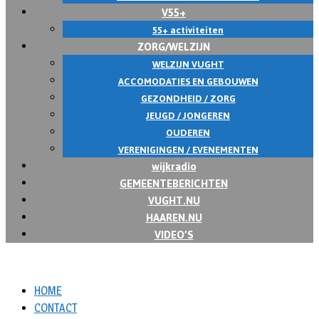
V55+
55+ activiteiten
ZORG/WELZIJN
WELZIJN VUGHT
ACCOMODATIES EN GEBOUWEN
GEZONDHEID / ZORG
JEUGD / JONGEREN
OUDEREN
VERENIGINGEN / EVENEMENTEN
wijkradio
GEMEENTEBERICHTEN
VUGHT.NU
HAAREN.NU
VIDEO’S
HOME
CONTACT