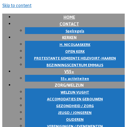
Skip to content
HOME
CONTACT
Spelregels
KERKEN
H. NICOLAASKERK
OPEN KERK
PROTESTANTE GEMEENTE HELEVOIRT-HAAREN
BEZINNINGSCENTRUM EMMAUS
V55+
55+ activiteiten
ZORG/WELZIJN
WELZIJN VUGHT
ACCOMODATIES EN GEBOUWEN
GEZONDHEID / ZORG
JEUGD / JONGEREN
OUDEREN
VERENIGINGEN / EVENEMENTEN