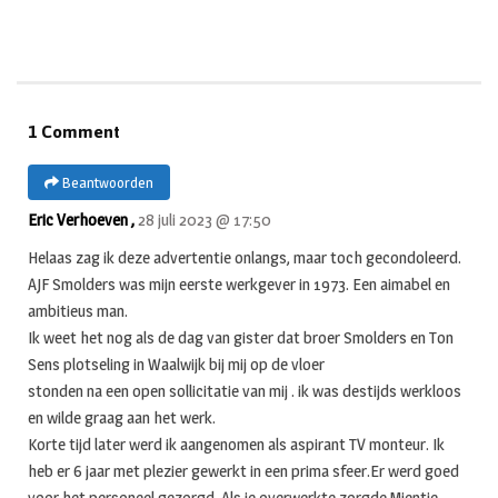
1 Comment
Beantwoorden
Eric Verhoeven ,
28 juli 2023 @ 17:50
Helaas zag ik deze advertentie onlangs, maar toch gecondoleerd.
AJF Smolders was mijn eerste werkgever in 1973. Een aimabel en
ambitieus man.
Ik weet het nog als de dag van gister dat broer Smolders en Ton
Sens plotseling in Waalwijk bij mij op de vloer
stonden na een open sollicitatie van mij . ik was destijds werkloos
en wilde graag aan het werk.
Korte tijd later werd ik aangenomen als aspirant TV monteur. Ik
heb er 6 jaar met plezier gewerkt in een prima sfeer.Er werd goed
voor het personeel gezorgd. Als je overwerkte zorgde Mientje