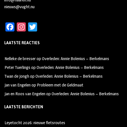
nieuws@vught.nu
Fa
In
T
ce
st
wi
LAATSTE REACTIES
b
ag
tt
oo
ra
er
Nelleke de bresser
op
Overleden: Annie Bolenius – Berkelmans
k
m
Peter Tuerlings
op
Overleden: Annie Bolenius – Berkelmans
Twan de Jongh
op
Overleden: Annie Bolenius – Berkelmans
Jan van Engelen
op
Probleem met de Geldmaat
Jan en Roos van Engelen
op
Overleden: Annie Bolenius – Berkelmans
LAATSTE BERICHTEN
Leyetocht 2026: nieuwe fietsroutes