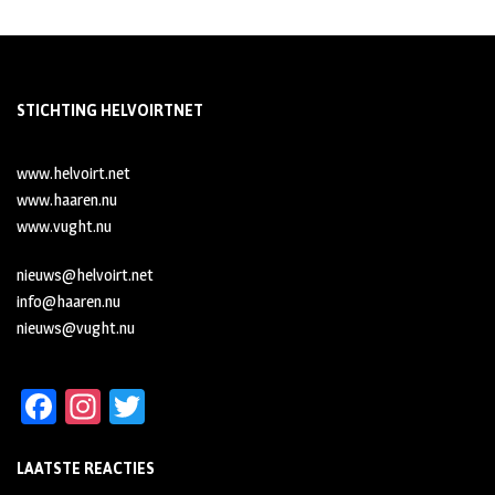
STICHTING HELVOIRTNET
www.helvoirt.net
www.haaren.nu
www.vught.nu
nieuws@helvoirt.net
info@haaren.nu
nieuws@vught.nu
Fa
In
T
ce
st
wi
LAATSTE REACTIES
b
ag
tt