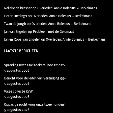
oo
ra
er
Nelleke de bresser
op
Overleden: Annie Bolenius – Berkelmans
k
m
Peter Tuerlings
op
Overleden: Annie Bolenius – Berkelmans
Twan de Jongh
op
Overleden: Annie Bolenius – Berkelmans
Jan van Engelen
op
Probleem met de Geldmaat
Jan en Roos van Engelen
op
Overleden: Annie Bolenius – Berkelmans
LAATSTE BERICHTEN
Spreidingswet asielzoekers: hoe zit dat?
5 augustus 2026
Bericht voor de leden van Vereniging 55+
5 augustus 2026
Valse collecte KVW
5 augustus 2026
Oppas gezocht voor onze twee honden!
5 augustus 2026