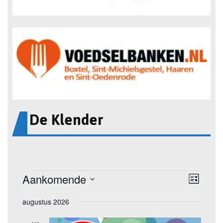
De Klender