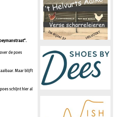
n
Bloeymanstraat”.
 over de poes
aaibaar. Maar blijft
oes schijnt hier al