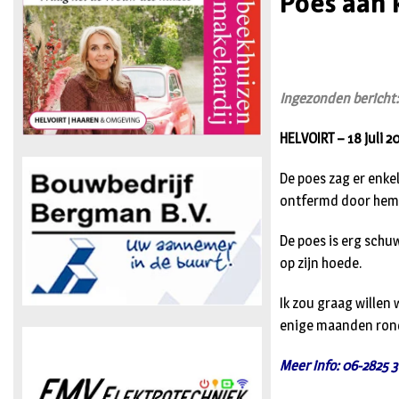
Poes aan ko
Ingezonden bericht
HELVOIRT – 18 juli 
De poes zag er enke
ontfermd door hem 
De poes is erg schuw
op zijn hoede.
Ik zou graag willen 
enige maanden rond
Meer info: 06-2825 