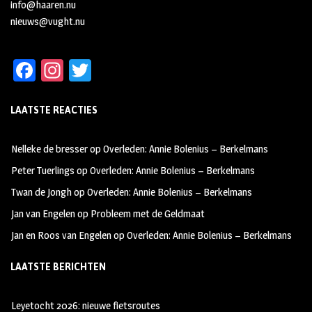
info@haaren.nu
nieuws@vught.nu
Fa
In
T
ce
st
wi
LAATSTE REACTIES
b
ag
tt
oo
ra
er
Nelleke de bresser
op
Overleden: Annie Bolenius – Berkelmans
k
m
Peter Tuerlings
op
Overleden: Annie Bolenius – Berkelmans
Twan de Jongh
op
Overleden: Annie Bolenius – Berkelmans
Jan van Engelen
op
Probleem met de Geldmaat
Jan en Roos van Engelen
op
Overleden: Annie Bolenius – Berkelmans
LAATSTE BERICHTEN
Leyetocht 2026: nieuwe fietsroutes