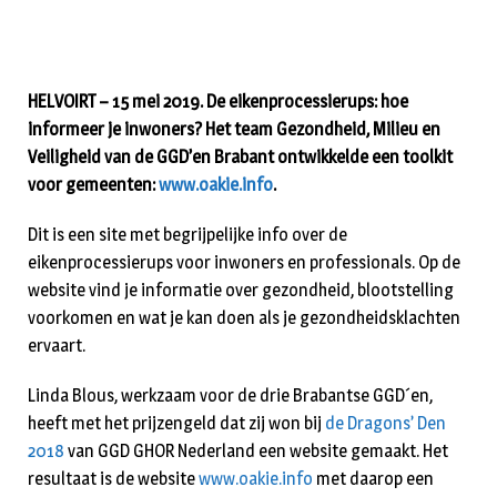
HELVOIRT – 15 mei 2019.
De eikenprocessierups: hoe
informeer je inwoners? Het team Gezondheid, Milieu en
Veiligheid van de GGD’en Brabant ontwikkelde een toolkit
voor gemeenten:
www.oakie.info
.
Dit is een site met begrijpelijke info over de
eikenprocessierups voor inwoners en professionals. Op de
website vind je informatie over gezondheid, blootstelling
voorkomen en wat je kan doen als je gezondheidsklachten
ervaart.
Linda Blous, werkzaam voor de drie Brabantse GGD´en,
heeft met het prijzengeld dat zij won bij
de Dragons’ Den
2018
van GGD GHOR Nederland een website gemaakt. Het
resultaat is de website
www.oakie.info
met daarop een