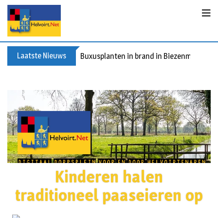
Laatste Nieuws
Spreidingswet asielzoekers: hoe zit dat?
Kinderen halen
traditioneel paaseieren op