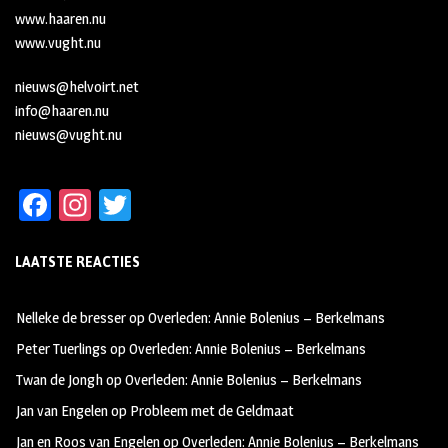
www.haaren.nu
www.vught.nu
nieuws@helvoirt.net
info@haaren.nu
nieuws@vught.nu
Fa
In
T
ce
st
wi
LAATSTE REACTIES
b
ag
tt
oo
ra
er
Nelleke de bresser
op
Overleden: Annie Bolenius – Berkelmans
k
m
Peter Tuerlings
op
Overleden: Annie Bolenius – Berkelmans
Twan de Jongh
op
Overleden: Annie Bolenius – Berkelmans
Jan van Engelen
op
Probleem met de Geldmaat
Jan en Roos van Engelen
op
Overleden: Annie Bolenius – Berkelmans