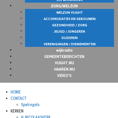
ZORG/WELZIJN
WELZIJN VUGHT
ACCOMODATIES EN GEBOUWEN
GEZONDHEID / ZORG
JEUGD / JONGEREN
OUDEREN
VERENIGINGEN / EVENEMENTEN
wijkradio
GEMEENTEBERICHTEN
VUGHT.NU
HAAREN.NU
VIDEO’S
HOME
CONTACT
Spelregels
KERKEN
H. NICOLAASKERK