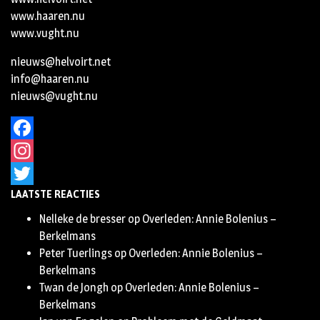
www.haaren.nu
www.vught.nu
nieuws@helvoirt.net
info@haaren.nu
nieuws@vught.nu
Facebook
Instagram
LAATSTE REACTIES
Twitter
Nelleke de bresser
op
Overleden: Annie Bolenius –
Berkelmans
Peter Tuerlings
op
Overleden: Annie Bolenius –
Berkelmans
Twan de Jongh
op
Overleden: Annie Bolenius –
Berkelmans