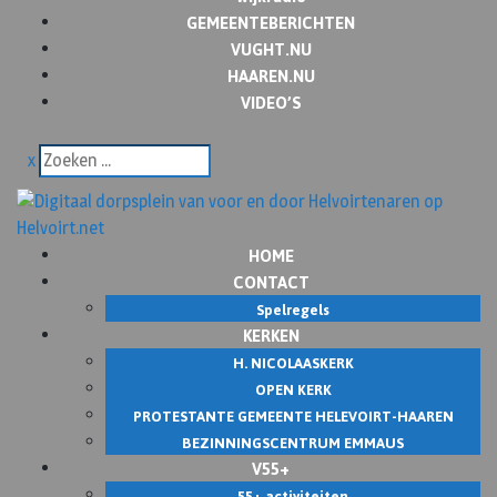
GEMEENTEBERICHTEN
VUGHT.NU
HAAREN.NU
VIDEO’S
x
HOME
CONTACT
Spelregels
KERKEN
H. NICOLAASKERK
OPEN KERK
PROTESTANTE GEMEENTE HELEVOIRT-HAAREN
BEZINNINGSCENTRUM EMMAUS
V55+
55+ activiteiten