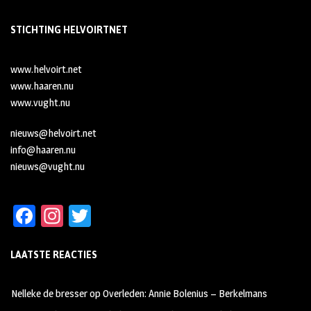
STICHTING HELVOIRTNET
www.helvoirt.net
www.haaren.nu
www.vught.nu
nieuws@helvoirt.net
info@haaren.nu
nieuws@vught.nu
Fa
In
T
ce
st
wi
LAATSTE REACTIES
b
ag
tt
oo
ra
er
Nelleke de bresser
op
Overleden: Annie Bolenius – Berkelmans
k
m