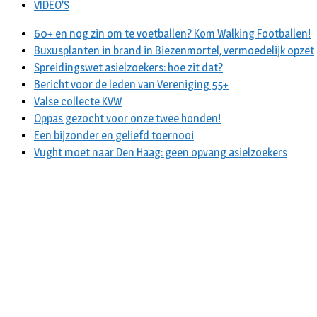
VIDEO’S
60+ en nog zin om te voetballen? Kom Walking Footballen!
Buxusplanten in brand in Biezenmortel, vermoedelijk opzet
Spreidingswet asielzoekers: hoe zit dat?
Bericht voor de leden van Vereniging 55+
Valse collecte KVW
Oppas gezocht voor onze twee honden!
Een bijzonder en geliefd toernooi
Vught moet naar Den Haag: geen opvang asielzoekers