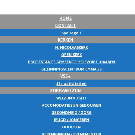
HOME
CONTACT
Spelregels
KERKEN
H. NICOLAASKERK
OPEN KERK
PROTESTANTE GEMEENTE HELEVOIRT-HAAREN
BEZINNINGSCENTRUM EMMAUS
V55+
55+ activiteiten
ZORG/WELZIJN
WELZIJN VUGHT
ACCOMODATIES EN GEBOUWEN
GEZONDHEID / ZORG
JEUGD / JONGEREN
OUDEREN
VERENIGINGEN / EVENEMENTEN