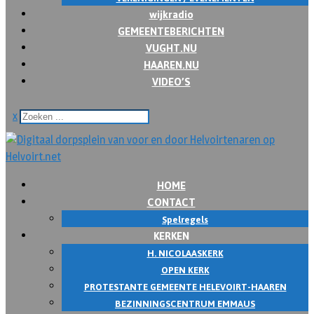
wijkradio
GEMEENTEBERICHTEN
VUGHT.NU
HAAREN.NU
VIDEO’S
x
HOME
CONTACT
Spelregels
KERKEN
H. NICOLAASKERK
OPEN KERK
PROTESTANTE GEMEENTE HELEVOIRT-HAAREN
BEZINNINGSCENTRUM EMMAUS