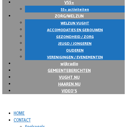
V55+
55+ activiteiten
ZORG/WELZIJN
WELZIJN VUGHT
ACCOMODATIES EN GEBOUWEN
GEZONDHEID / ZORG
JEUGD / JONGEREN
OUDEREN
VERENIGINGEN / EVENEMENTEN
wijkradio
GEMEENTEBERICHTEN
VUGHT.NU
HAAREN.NU
VIDEO’S
HOME
CONTACT
Spelregels