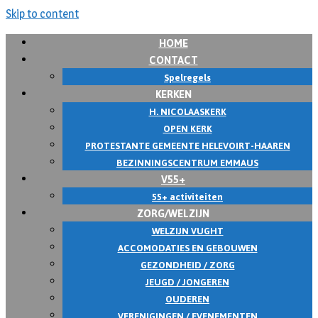
Skip to content
HOME
CONTACT
Spelregels
KERKEN
H. NICOLAASKERK
OPEN KERK
PROTESTANTE GEMEENTE HELEVOIRT-HAAREN
BEZINNINGSCENTRUM EMMAUS
V55+
55+ activiteiten
ZORG/WELZIJN
WELZIJN VUGHT
ACCOMODATIES EN GEBOUWEN
GEZONDHEID / ZORG
JEUGD / JONGEREN
OUDEREN
VERENIGINGEN / EVENEMENTEN