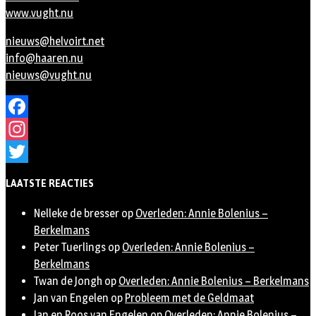
www.vught.nu
nieuws@helvoirt.net
info@haaren.nu
nieuws@vught.nu
Facebook
Instagram
Twitter
LAATSTE REACTIES
Nelleke de bresser
op
Overleden: Annie Bolenius –
Berkelmans
Peter Tuerlings
op
Overleden: Annie Bolenius –
Berkelmans
Twan de Jongh
op
Overleden: Annie Bolenius – Berkelmans
Jan van Engelen
op
Probleem met de Geldmaat
Jan en Roos van Engelen
op
Overleden: Annie Bolenius –