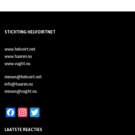
STICHTING HELVOIRTNET
www.helvoirt.net
www.haaren.nu
www.vught.nu
nieuws@helvoirt.net
info@haaren.nu
nieuws@vught.nu
Fa
In
T
ce
st
wi
LAATSTE REACTIES
b
ag
tt