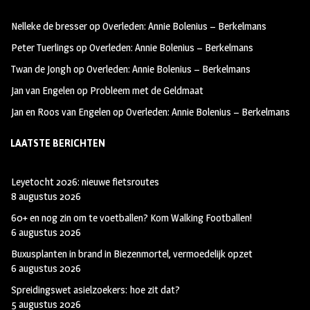
oo
ra
er
Nelleke de bresser
op
Overleden: Annie Bolenius – Berkelmans
k
m
Peter Tuerlings
op
Overleden: Annie Bolenius – Berkelmans
Twan de Jongh
op
Overleden: Annie Bolenius – Berkelmans
Jan van Engelen
op
Probleem met de Geldmaat
Jan en Roos van Engelen
op
Overleden: Annie Bolenius – Berkelmans
LAATSTE BERICHTEN
Leyetocht 2026: nieuwe fietsroutes
8 augustus 2026
60+ en nog zin om te voetballen? Kom Walking Footballen!
6 augustus 2026
Buxusplanten in brand in Biezenmortel, vermoedelijk opzet
6 augustus 2026
Spreidingswet asielzoekers: hoe zit dat?
5 augustus 2026