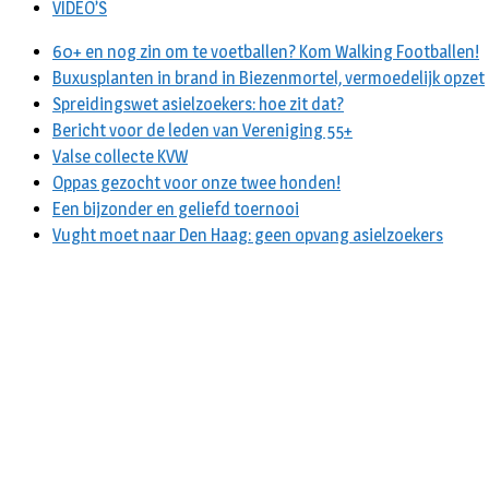
VIDEO’S
60+ en nog zin om te voetballen? Kom Walking Footballen!
Buxusplanten in brand in Biezenmortel, vermoedelijk opzet
Spreidingswet asielzoekers: hoe zit dat?
Bericht voor de leden van Vereniging 55+
Valse collecte KVW
Oppas gezocht voor onze twee honden!
Een bijzonder en geliefd toernooi
Vught moet naar Den Haag: geen opvang asielzoekers