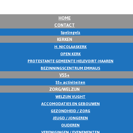
HOME
CONTACT
Spelregels
KERKEN
H. NICOLAASKERK
OPEN KERK
PROTESTANTE GEMEENTE HELEVOIRT-HAAREN
BEZINNINGSCENTRUM EMMAUS
V55+
55+ activiteiten
ZORG/WELZIJN
WELZIJN VUGHT
ACCOMODATIES EN GEBOUWEN
GEZONDHEID / ZORG
JEUGD / JONGEREN
OUDEREN
VERENIGINGEN / EVENEMENTEN