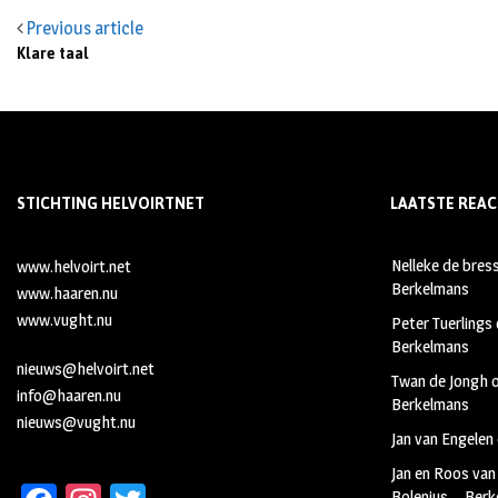
Previous article
Klare taal
STICHTING HELVOIRTNET
LAATSTE REAC
Nelleke de bres
www.helvoirt.net
Berkelmans
www.haaren.nu
www.vught.nu
Peter Tuerlings
Berkelmans
nieuws@helvoirt.net
Twan de Jongh
info@haaren.nu
Berkelmans
nieuws@vught.nu
Jan van Engelen
Jan en Roos van
Bolenius – Ber