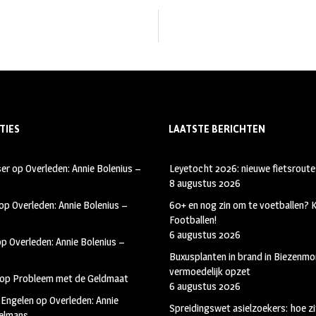
TIES
LAATSTE BERICHTEN
ser
op
Overleden: Annie Bolenius –
Leyetocht 2026: nieuwe fietsroute
8 augustus 2026
op
Overleden: Annie Bolenius –
60+ en nog zin om te voetballen?
Footballen!
6 augustus 2026
op
Overleden: Annie Bolenius –
Buxusplanten in brand in Biezenmor
vermoedelijk opzet
op
Probleem met de Geldmaat
6 augustus 2026
 Engelen
op
Overleden: Annie
Spreidingswet asielzoekers: hoe zi
kelmans