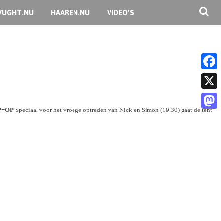
VUGHT.NU
HAAREN.NU
VIDEO’S
F
a
X
c
P=OP
Speciaal voor het vroege optreden van Nick en Simon (19.30) gaat de tent
M
e
a
b
s
o
t
o
o
k
d
o