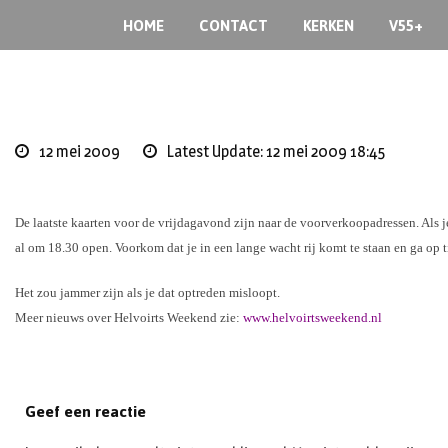
Skip
HOME
CONTACT
KERKEN
V55+
to
content
12 mei 2009
Latest Update: 12 mei 2009 18:45
De laatste kaarten voor de vrijdagavond zijn naar de voorverkoopadressen.
Als 
al om 18.30 open.
Voorkom dat je in een lange wacht rij komt te staan en ga op t
Het zou jammer zijn als je dat optreden misloopt.
Meer nieuws over Helvoirts Weekend zie:
www.helvoirtsweekend.nl
Geef een reactie