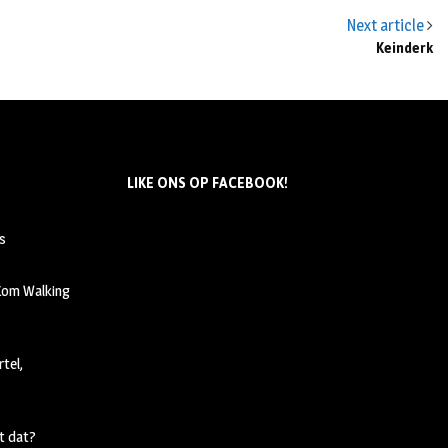
Next article
Keinderk
LIKE ONS OP FACEBOOK!
s
 Kom Walking
tel,
t dat?