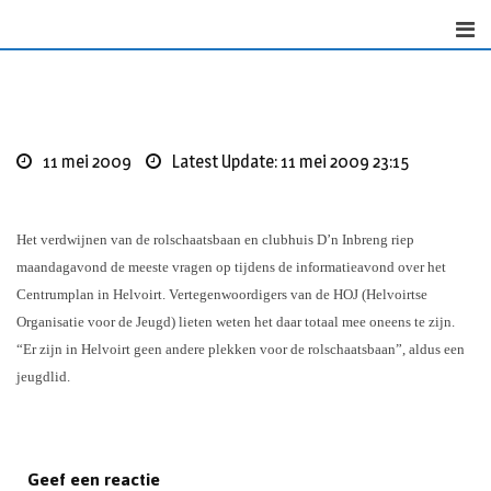
Skip
to
content
11 mei 2009
Latest Update: 11 mei 2009 23:15
Het verdwijnen van de rolschaatsbaan en clubhuis D’n Inbreng riep
maandagavond de meeste vragen op tijdens de informatieavond over het
Centrumplan in Helvoirt. Vertegenwoordigers van de HOJ (Helvoirtse
Organisatie voor de Jeugd) lieten weten het daar totaal mee oneens te zijn.
“Er zijn in Helvoirt geen andere plekken voor de rolschaatsbaan”, aldus een
jeugdlid.
Geef een reactie