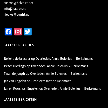
nieuws@helvoirt.net
info@haaren.nu
nieuws@vught.nu
Fa
In
T
ce
st
wi
LAATSTE REACTIES
b
ag
tt
oo
ra
er
Nelleke de bresser
op
Overleden: Annie Bolenius – Berkelmans
k
m
Peter Tuerlings
op
Overleden: Annie Bolenius – Berkelmans
Twan de Jongh
op
Overleden: Annie Bolenius – Berkelmans
Jan van Engelen
op
Probleem met de Geldmaat
Jan en Roos van Engelen
op
Overleden: Annie Bolenius – Berkelmans
LAATSTE BERICHTEN