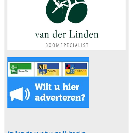
Snelle mini pizzaatjes van pittabroodjes