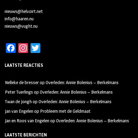
nieuws@helvoirt.net
info@haaren.nu
nieuws@vught.nu
Fa
In
T
ce
st
wi
LAATSTE REACTIES
b
ag
tt
oo
ra
er
Nelleke de bresser
op
Overleden: Annie Bolenius – Berkelmans
k
m
Peter Tuerlings
op
Overleden: Annie Bolenius – Berkelmans
Twan de Jongh
op
Overleden: Annie Bolenius – Berkelmans
Jan van Engelen
op
Probleem met de Geldmaat
Jan en Roos van Engelen
op
Overleden: Annie Bolenius – Berkelmans
LAATSTE BERICHTEN