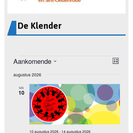
De Klender