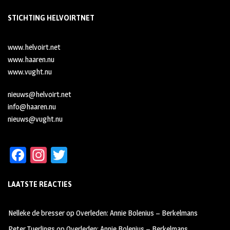
STICHTING HELVOIRTNET
www.helvoirt.net
www.haaren.nu
www.vught.nu
nieuws@helvoirt.net
info@haaren.nu
nieuws@vught.nu
Fa
In
T
ce
st
wi
LAATSTE REACTIES
b
ag
tt
oo
ra
er
Nelleke de bresser
op
Overleden: Annie Bolenius – Berkelmans
k
m
Peter Tuerlings
op
Overleden: Annie Bolenius – Berkelmans