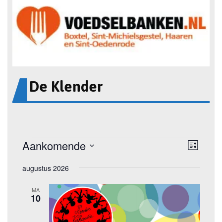
De Klender