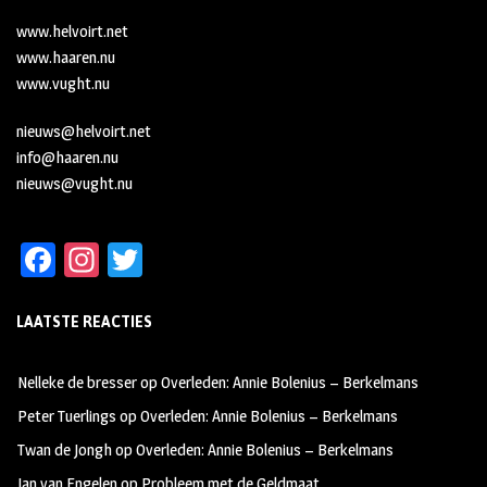
www.helvoirt.net
www.haaren.nu
www.vught.nu
nieuws@helvoirt.net
info@haaren.nu
nieuws@vught.nu
Fa
In
T
ce
st
wi
LAATSTE REACTIES
b
ag
tt
oo
ra
er
Nelleke de bresser
op
Overleden: Annie Bolenius – Berkelmans
k
m
Peter Tuerlings
op
Overleden: Annie Bolenius – Berkelmans
Twan de Jongh
op
Overleden: Annie Bolenius – Berkelmans
Jan van Engelen
op
Probleem met de Geldmaat