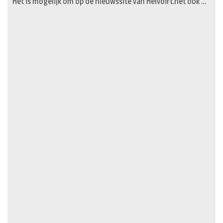
Het is mogelijk om op de nieuwssite van Helvoirt.net ook …