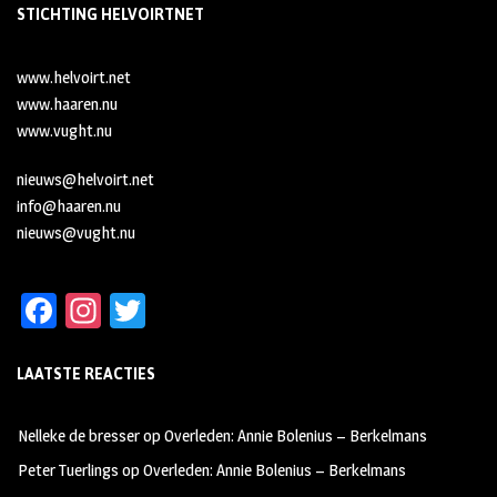
STICHTING HELVOIRTNET
www.helvoirt.net
www.haaren.nu
www.vught.nu
nieuws@helvoirt.net
info@haaren.nu
nieuws@vught.nu
Fa
In
T
ce
st
wi
LAATSTE REACTIES
b
ag
tt
oo
ra
er
Nelleke de bresser
op
Overleden: Annie Bolenius – Berkelmans
k
m
Peter Tuerlings
op
Overleden: Annie Bolenius – Berkelmans