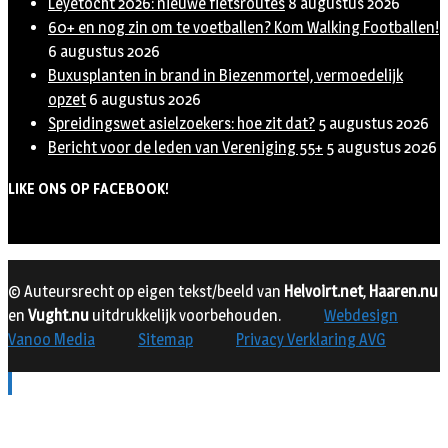
Leyetocht 2026: nieuwe fietsroutes
8 augustus 2026
60+ en nog zin om te voetballen? Kom Walking Footballen!
6 augustus 2026
Buxusplanten in brand in Biezenmortel, vermoedelijk
opzet
6 augustus 2026
Spreidingswet asielzoekers: hoe zit dat?
5 augustus 2026
Bericht voor de leden van Vereniging 55+
5 augustus 2026
LIKE ONS OP FACEBOOK!
© Auteursrecht op eigen tekst/beeld van
Helvoirt.net
,
Haaren.nu
en
Vught.nu
uitdrukkelijk voorbehouden.
Webdesign
Vanoo Media
Sitemap
Privacy Verklaring AVG