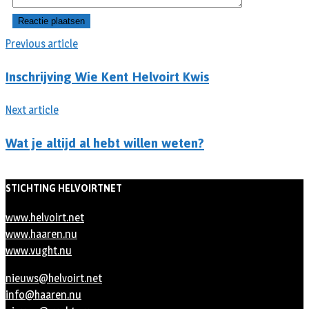
Previous article
Inschrijving Wie Kent Helvoirt Kwis
Next article
Wat je altijd al hebt willen weten?
STICHTING HELVOIRTNET
www.helvoirt.net
www.haaren.nu
www.vught.nu
nieuws@helvoirt.net
info@haaren.nu