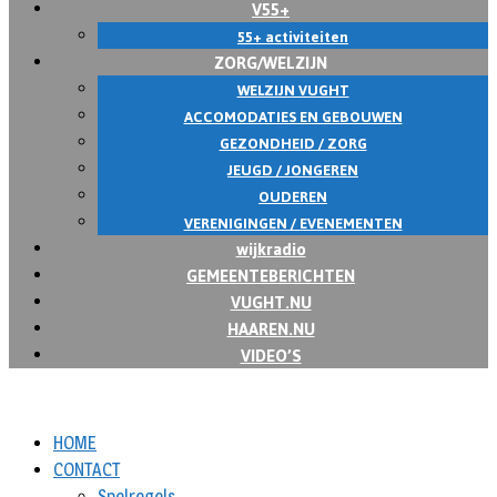
V55+
55+ activiteiten
ZORG/WELZIJN
WELZIJN VUGHT
ACCOMODATIES EN GEBOUWEN
GEZONDHEID / ZORG
JEUGD / JONGEREN
OUDEREN
VERENIGINGEN / EVENEMENTEN
wijkradio
GEMEENTEBERICHTEN
VUGHT.NU
HAAREN.NU
VIDEO’S
HOME
CONTACT
Spelregels