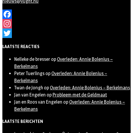
nieuws@vught.nu
Facebook
Instagram
Twitter
LAATSTE REACTIES
Nelleke de bresser
op
Overleden: Annie Bolenius –
Berkelmans
Peter Tuerlings
op
Overleden: Annie Bolenius –
Berkelmans
Twan de Jongh
op
Overleden: Annie Bolenius – Berkelmans
Jan van Engelen
op
Probleem met de Geldmaat
Jan en Roos van Engelen
op
Overleden: Annie Bolenius –
Berkelmans
LAATSTE BERICHTEN