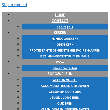
Skip to content
HOME
CONTACT
Spelregels
KERKEN
H. NICOLAASKERK
OPEN KERK
PROTESTANTE GEMEENTE HELEVOIRT-HAAREN
BEZINNINGSCENTRUM EMMAUS
V55+
55+ activiteiten
ZORG/WELZIJN
WELZIJN VUGHT
ACCOMODATIES EN GEBOUWEN
GEZONDHEID / ZORG
JEUGD / JONGEREN
OUDEREN
VERENIGINGEN / EVENEMENTEN