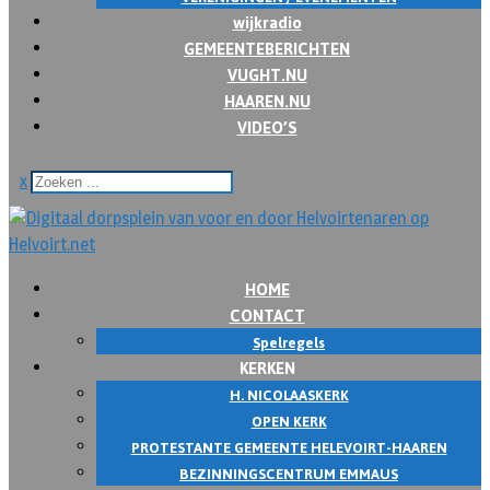
wijkradio
GEMEENTEBERICHTEN
VUGHT.NU
HAAREN.NU
VIDEO’S
x
HOME
CONTACT
Spelregels
KERKEN
H. NICOLAASKERK
OPEN KERK
PROTESTANTE GEMEENTE HELEVOIRT-HAAREN
BEZINNINGSCENTRUM EMMAUS