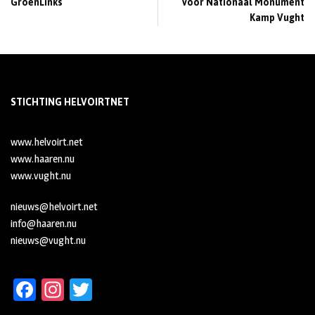
GroenLinks
voor Nationaal Monument
Kamp Vught
STICHTING HELVOIRTNET
www.helvoirt.net
www.haaren.nu
www.vught.nu
nieuws@helvoirt.net
info@haaren.nu
nieuws@vught.nu
Fa
In
T
ce
st
wi