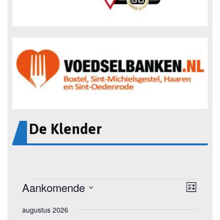
De Klender