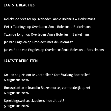
LAATSTE REACTIES
b
ag
tt
oo
ra
er
Nelleke de bresser
op
Overleden: Annie Bolenius – Berkelmans
k
m
Peter Tuerlings
op
Overleden: Annie Bolenius – Berkelmans
Twan de Jongh
op
Overleden: Annie Bolenius – Berkelmans
Jan van Engelen
op
Probleem met de Geldmaat
Jan en Roos van Engelen
op
Overleden: Annie Bolenius – Berkelmans
LAATSTE BERICHTEN
60+ en nog zin om te voetballen? Kom Walking Footballen!
6 augustus 2026
Buxusplanten in brand in Biezenmortel, vermoedelijk opzet
6 augustus 2026
Spreidingswet asielzoekers: hoe zit dat?
5 augustus 2026