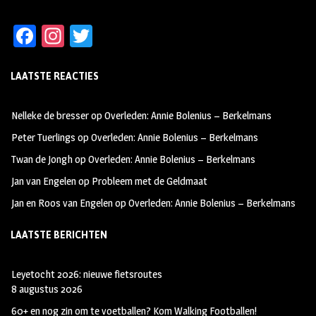
Fa
In
T
ce
st
wi
LAATSTE REACTIES
b
ag
tt
oo
ra
er
Nelleke de bresser
op
Overleden: Annie Bolenius – Berkelmans
k
m
Peter Tuerlings
op
Overleden: Annie Bolenius – Berkelmans
Twan de Jongh
op
Overleden: Annie Bolenius – Berkelmans
Jan van Engelen
op
Probleem met de Geldmaat
Jan en Roos van Engelen
op
Overleden: Annie Bolenius – Berkelmans
LAATSTE BERICHTEN
Leyetocht 2026: nieuwe fietsroutes
8 augustus 2026
60+ en nog zin om te voetballen? Kom Walking Footballen!