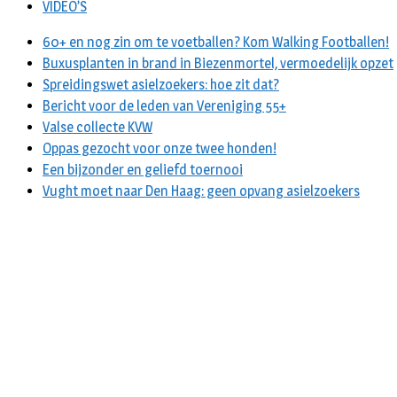
VIDEO’S
60+ en nog zin om te voetballen? Kom Walking Footballen!
Buxusplanten in brand in Biezenmortel, vermoedelijk opzet
Spreidingswet asielzoekers: hoe zit dat?
Bericht voor de leden van Vereniging 55+
Valse collecte KVW
Oppas gezocht voor onze twee honden!
Een bijzonder en geliefd toernooi
Vught moet naar Den Haag: geen opvang asielzoekers