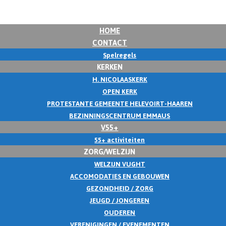
HOME
CONTACT
Spelregels
KERKEN
H. NICOLAASKERK
OPEN KERK
PROTESTANTE GEMEENTE HELEVOIRT-HAAREN
BEZINNINGSCENTRUM EMMAUS
V55+
55+ activiteiten
ZORG/WELZIJN
WELZIJN VUGHT
ACCOMODATIES EN GEBOUWEN
GEZONDHEID / ZORG
JEUGD / JONGEREN
OUDEREN
VERENIGINGEN / EVENEMENTEN