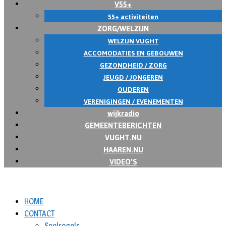
V55+
55+ activiteiten
ZORG/WELZIJN
WELZIJN VUGHT
ACCOMODATIES EN GEBOUWEN
GEZONDHEID / ZORG
JEUGD / JONGEREN
OUDEREN
VERENIGINGEN / EVENEMENTEN
wijkradio
GEMEENTEBERICHTEN
VUGHT.NU
HAAREN.NU
VIDEO’S
HOME
CONTACT
Spelregels