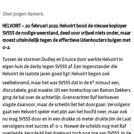
Door Jurgen Hamers.
HELVOIRT – 20 februari 2022. Helvoirt bood de nieuwe koploper
SVSSS de nodige weerstand, deed voor vrijwel niets onder, maar
moest uiteindelijk tegen de effectieve Udenhouters buigen met
0-2.
Tussen de stormen Dudley en Enuice door werkte Helvoirt in
eigen huis de derby tegen SVSSS af. Een tegenstander die
Helvoirt de laatste jaren goed ligt. Helvoirt begon ook
e
veelbelovend, maar het was SVSSS dat in de 6
minuut een,
discutabele, goal maakte. Uit een hoekschop van Ramon Dekkers
ging de bal over de achterlijn. Grensrechter Raf Verhoeven
vlagde daarvoor, maar de scheids liet het doorgaan. Vervolgens
gaat een Helvoirt speler met pijn aan het hoofd neer, maar ook
nu mag SVSSS door en in een drukke 16 meter drukte Jim de Laat
vervolgens met succes af: 0-1. Hoewel de scheids nog met Raf
overlegde, keurde hij het doelpunt toch nog toe aan SVSSS. In de