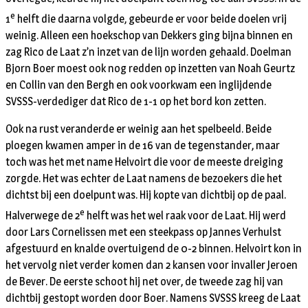
e
1
helft die daarna volgde, gebeurde er voor beide doelen vrij
weinig. Alleen een hoekschop van Dekkers ging bijna binnen en
zag Rico de Laat z’n inzet van de lijn worden gehaald. Doelman
Bjorn Boer moest ook nog redden op inzetten van Noah Geurtz
en Collin van den Bergh en ook voorkwam een inglijdende
SVSSS-verdediger dat Rico de 1-1 op het bord kon zetten.
Ook na rust veranderde er weinig aan het spelbeeld. Beide
ploegen kwamen amper in de 16 van de tegenstander, maar
toch was het met name Helvoirt die voor de meeste dreiging
zorgde. Het was echter de Laat namens de bezoekers die het
dichtst bij een doelpunt was. Hij kopte van dichtbij op de paal.
e
Halverwege de 2
helft was het wel raak voor de Laat. Hij werd
door Lars Cornelissen met een steekpass op Jannes Verhulst
afgestuurd en knalde overtuigend de 0-2 binnen. Helvoirt kon in
het vervolg niet verder komen dan 2 kansen voor invaller Jeroen
de Bever. De eerste schoot hij net over, de tweede zag hij van
dichtbij gestopt worden door Boer. Namens SVSSS kreeg de Laat