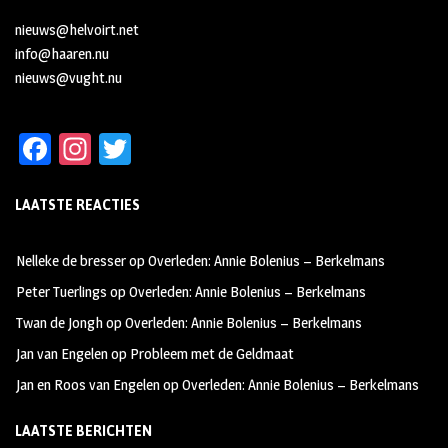
nieuws@helvoirt.net
info@haaren.nu
nieuws@vught.nu
Fa
In
T
ce
st
wi
LAATSTE REACTIES
b
ag
tt
oo
ra
er
Nelleke de bresser
op
Overleden: Annie Bolenius – Berkelmans
k
m
Peter Tuerlings
op
Overleden: Annie Bolenius – Berkelmans
Twan de Jongh
op
Overleden: Annie Bolenius – Berkelmans
Jan van Engelen
op
Probleem met de Geldmaat
Jan en Roos van Engelen
op
Overleden: Annie Bolenius – Berkelmans
LAATSTE BERICHTEN