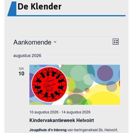
De Klender