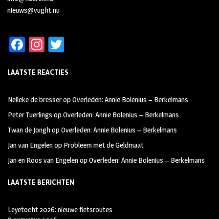
nieuws@vught.nu
Fa
In
T
ce
st
wi
LAATSTE REACTIES
b
ag
tt
oo
ra
er
Nelleke de bresser
op
Overleden: Annie Bolenius – Berkelmans
k
m
Peter Tuerlings
op
Overleden: Annie Bolenius – Berkelmans
Twan de Jongh
op
Overleden: Annie Bolenius – Berkelmans
Jan van Engelen
op
Probleem met de Geldmaat
Jan en Roos van Engelen
op
Overleden: Annie Bolenius – Berkelmans
LAATSTE BERICHTEN
Leyetocht 2026: nieuwe fietsroutes