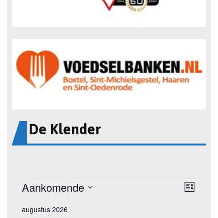
De Klender