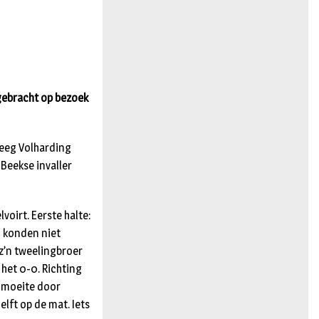
n
gebracht op bezoek
reeg Volharding
 Beekse invaller
irt. Eerste halte:
n konden niet
 z’n tweelingbroer
het 0-0. Richting
t moeite door
elft op de mat. Iets