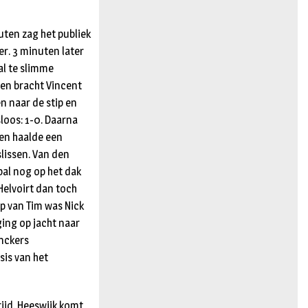
uten zag het publiek
er. 3 minuten later
al te slimme
en bracht Vincent
n naar de stip en
sloos: 1-0. Daarna
ien haalde een
slissen. Van den
bal nog op het dak
 Helvoirt dan toch
rap van Tim was Nick
ging op jacht naar
enckers
is van het
ijd. Heeswijk komt