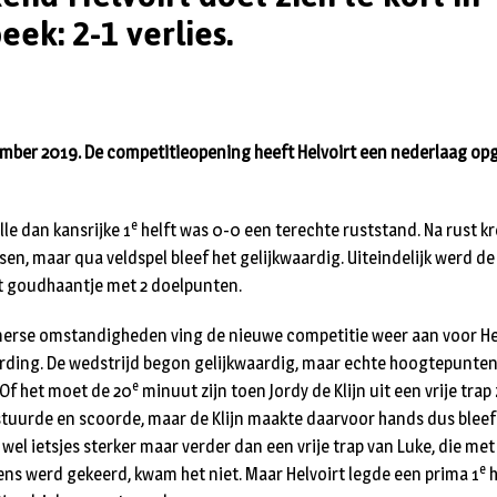
eek: 2-1 verlies.
ember 2019. De competitieopening heeft Helvoirt een nederlaag op
e
lle dan kansrijke 1
helft was 0-0 een terechte ruststand. Na rust k
n, maar qua veldspel bleef het gelijkwaardig. Uiteindelijk werd de
t goudhaantje met 2 doelpunten.
rse omstandigheden ving de nieuwe competitie weer aan voor Helvo
arding. De wedstrijd begon gelijkwaardig, maar echte hoogtepunte
e
Of het moet de 20
minuut zijn toen Jordy de Klijn uit een vrije trap
stuurde en scoorde, maar de Klijn maakte daarvoor hands dus bleef 
 wel ietsjes sterker maar verder dan een vrije trap van Luke, die me
e
ns werd gekeerd, kwam het niet. Maar Helvoirt legde een prima 1
h