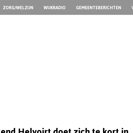
ZORG/WELZIJN
WIJKRADIO
GEMEENTEBERICHTEN
nd Helvoirt doet zich te kort in