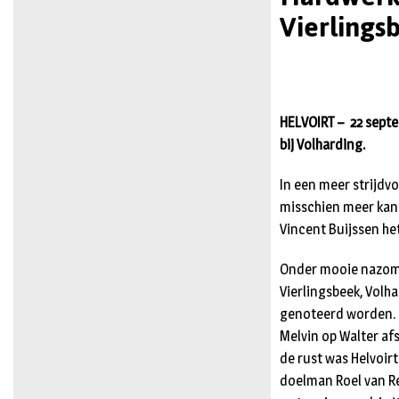
Vierlingsb
HELVOIRT – 22 sept
bij Volharding.
In een meer strijdvo
misschien meer kanse
Vincent Buijssen he
Onder mooie nazome
Vierlingsbeek, Volh
genoteerd worden. 
Melvin op Walter af
de rust was Helvoirt
doelman Roel van Re