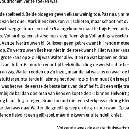
Woudrichem ver te zoeken was.
fde spelbeeld. Beide ploegen geven elkaar weinig toe. Pas na 63 min
 van het duel. Mark Blenckers kon vrij schieten, maar schoot net ov
sch weggestuurd en in de 16 aangekomen maakte Thijs H een niet 
 Volharding een strafschop kreeg. Toen ging Volharding wisselen 
g. Aan zelfvertrouwen bij Buijssen geen gebrek want hij rende metee
op. Z’n vertrouwen liet hem niet in de steek want hij liet Walter kan
 grote kans op 2-0. Hij was Walter al kwijt en na wat kappen en draa
al van de lijn. 6 minuten voor tijd leek Volharding de wedstrijd te be
 en zag Walter redden op z’n inzet, maar de bal was los en waar de 
 stuitteren, stuiterde hij alsnog het doel in: 2-0. In minuut 89 kreeg
e
 was het wel de eerste de beste kans van de 2
helft. Uit een vrije t
r bij de bal dan doelman van Rens en kopte de 2-1 binnen. Helvoirt 
nog bijna de 3-1 tegen. Bram kon net niet een steekpass richting Bl
 dan was daar Walter die goed ingreep en de 3-1 voorkwam. Op bas
ende Helvoirt een gelijkspel, maar die kwam er uiteindelijk niet.
Volgende week de eerste thuiswedstr