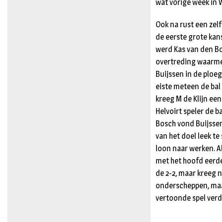
wat vorige week in 
Ook na rust een zel
de eerste grote kans
werd Kas van den Bo
overtreding waarmee
Buijssen in de ploe
eiste meteen de bal 
kreeg M de Klijn een
Helvoirt speler de b
Bosch vond Buijssen
van het doel leek te
loon naar werken. Al
met het hoofd eerde
de 2-2, maar kreeg 
onderscheppen, maar
vertoonde spel verdi