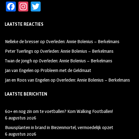
Fa
In
T
ce
st
wi
LAATSTE REACTIES
b
ag
tt
oo
ra
er
Nelleke de bresser
op
Overleden: Annie Bolenius – Berkelmans
k
m
Peter Tuerlings
op
Overleden: Annie Bolenius – Berkelmans
Twan de Jongh
op
Overleden: Annie Bolenius – Berkelmans
Jan van Engelen
op
Probleem met de Geldmaat
Jan en Roos van Engelen
op
Overleden: Annie Bolenius – Berkelmans
LAATSTE BERICHTEN
60+ en nog zin om te voetballen? Kom Walking Footballen!
6 augustus 2026
Buxusplanten in brand in Biezenmortel, vermoedelijk opzet
6 augustus 2026