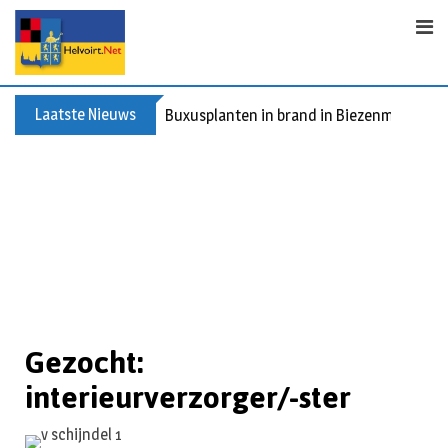
Laatste Nieuws
Buxusplanten in brand in Biezenmortel, v
Gezocht:
interieurverzorger/-ster