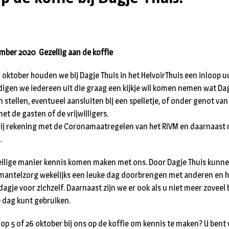
mber 2020 Gezellig aan de koffie
oktober houden we bij Dagje Thuis in het HelvoirThuis een inloop uu
gen we iedereen uit die graag een kijkje wil komen nemen wat Dagj
 stellen, eventueel aansluiten bij een spelletje, of onder genot van
t de gasten of de vrijwilligers.
wij rekening met de Coronamaatregelen van het RIVM en daarnaast
.
veilige manier kennis komen maken met ons. Door Dagje Thuis kunn
n mantelzorg wekelijks een leuke dag doorbrengen met anderen en 
agje voor zichzelf. Daarnaast zijn we er ook als u niet meer zoveel
e dag kunt gebruiken.
 op 5 of 26 oktober bij ons op de koffie om kennis te maken? U be