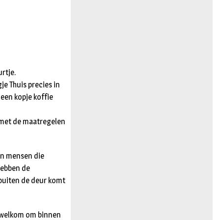
n
rtje.
e Thuis precies in
 een kopje koffie
 met de maatregelen
en mensen die
hebben de
 buiten de deur komt
nt welkom om binnen