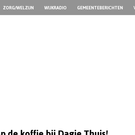
ZORG/WELZIJN
WIJKRADIO
GEMEENTEBERICHTEN
p de koffie bij Dagje Thuis!