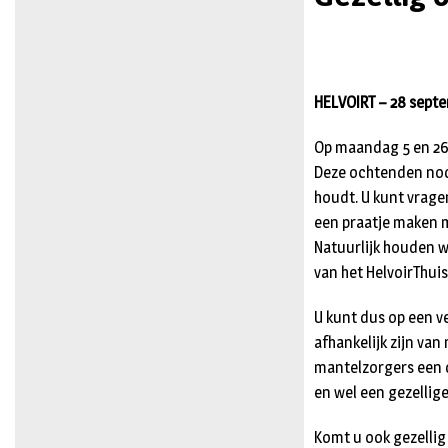
HELVOIRT – 28 septe
Op maandag 5 en 26 
Deze ochtenden nodi
houdt. U kunt vragen
een praatje maken me
Natuurlijk houden 
van het HelvoirThuis
U kunt dus op een 
afhankelijk zijn va
mantelzorgers een d
en wel een gezellig
Komt u ook gezellig