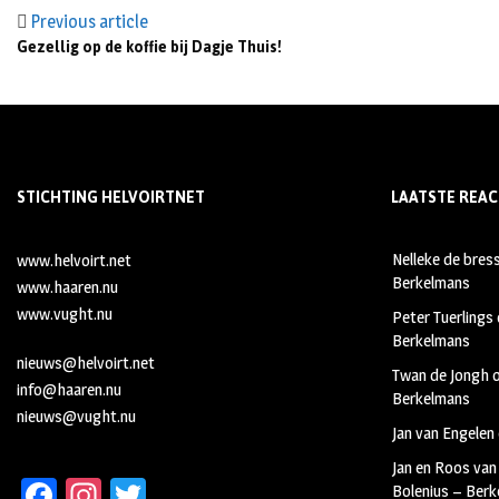
Previous article
Gezellig op de koffie bij Dagje Thuis!
STICHTING HELVOIRTNET
LAATSTE REAC
Nelleke de bres
www.helvoirt.net
Berkelmans
www.haaren.nu
www.vught.nu
Peter Tuerlings
Berkelmans
nieuws@helvoirt.net
Twan de Jongh
info@haaren.nu
Berkelmans
nieuws@vught.nu
Jan van Engelen
Jan en Roos van
Fa
In
T
Bolenius – Ber