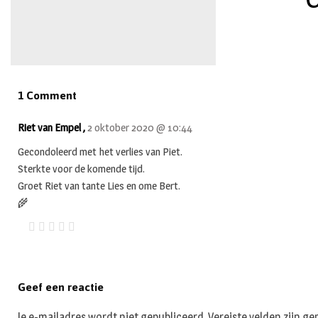
1 Comment
Riet van Empel ,
2 oktober 2020 @ 10:44
Gecondoleerd met het verlies van Piet.
Sterkte voor de komende tijd.
Groet Riet van tante Lies en ome Bert.
🌾
Geef een reactie
Je e-mailadres wordt niet gepubliceerd.
Vereiste velden zijn 