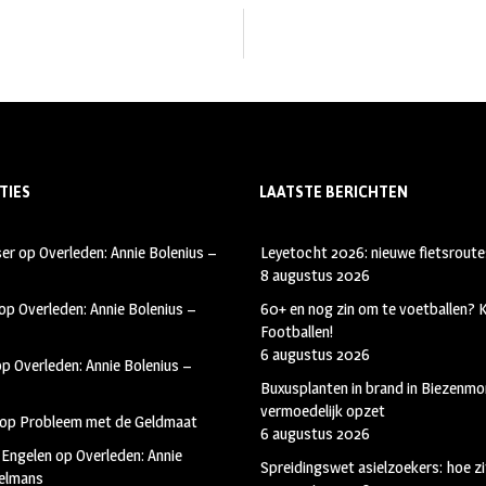
TIES
LAATSTE BERICHTEN
ser
op
Overleden: Annie Bolenius –
Leyetocht 2026: nieuwe fietsroute
8 augustus 2026
op
Overleden: Annie Bolenius –
60+ en nog zin om te voetballen?
Footballen!
6 augustus 2026
op
Overleden: Annie Bolenius –
Buxusplanten in brand in Biezenmor
vermoedelijk opzet
op
Probleem met de Geldmaat
6 augustus 2026
 Engelen
op
Overleden: Annie
Spreidingswet asielzoekers: hoe zi
kelmans