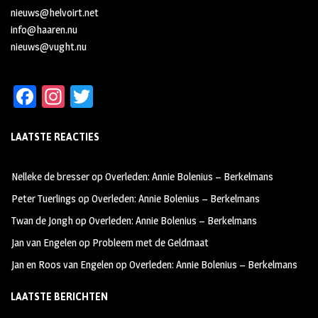
nieuws@helvoirt.net
info@haaren.nu
nieuws@vught.nu
Fa
In
T
ce
st
wi
LAATSTE REACTIES
b
ag
tt
oo
ra
er
Nelleke de bresser
op
Overleden: Annie Bolenius – Berkelmans
k
m
Peter Tuerlings
op
Overleden: Annie Bolenius – Berkelmans
Twan de Jongh
op
Overleden: Annie Bolenius – Berkelmans
Jan van Engelen
op
Probleem met de Geldmaat
Jan en Roos van Engelen
op
Overleden: Annie Bolenius – Berkelmans
LAATSTE BERICHTEN