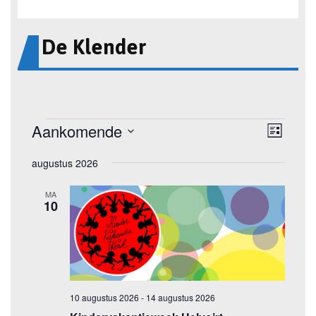
De Klender