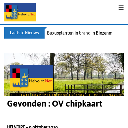
Laatste Nieuws
Buxusplanten in brand in Biezenmortel, v
Gevonden : OV chipkaart
HELVOIRT – 9 oktober 2019