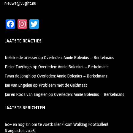
nieuws@vught.nu
Fa
In
T
ce
st
wi
LAATSTE REACTIES
b
ag
tt
oo
ra
er
Nelleke de bresser
op
Overleden: Annie Bolenius – Berkelmans
k
m
Peter Tuerlings
op
Overleden: Annie Bolenius – Berkelmans
Twan de Jongh
op
Overleden: Annie Bolenius – Berkelmans
Jan van Engelen
op
Probleem met de Geldmaat
Jan en Roos van Engelen
op
Overleden: Annie Bolenius – Berkelmans
LAATSTE BERICHTEN
60+ en nog zin om te voetballen? Kom Walking Footballen!
6 augustus 2026