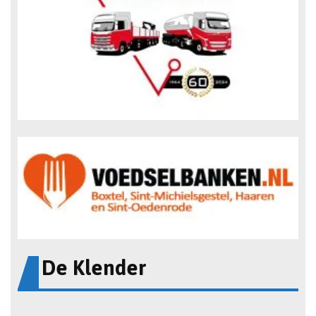
De Klender