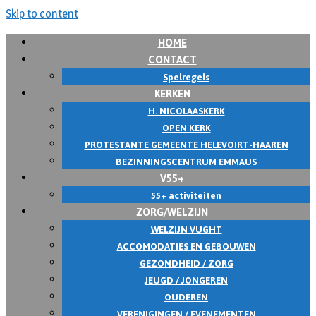
Skip to content
HOME
CONTACT
Spelregels
KERKEN
H. NICOLAASKERK
OPEN KERK
PROTESTANTE GEMEENTE HELEVOIRT-HAAREN
BEZINNINGSCENTRUM EMMAUS
V55+
55+ activiteiten
ZORG/WELZIJN
WELZIJN VUGHT
ACCOMODATIES EN GEBOUWEN
GEZONDHEID / ZORG
JEUGD / JONGEREN
OUDEREN
VERENIGINGEN / EVENEMENTEN