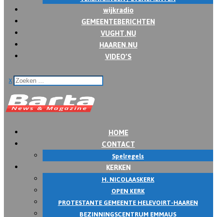
wijkradio
GEMEENTEBERICHTEN
VUGHT.NU
HAAREN.NU
VIDEO’S
x
HOME
CONTACT
Spelregels
KERKEN
H. NICOLAASKERK
OPEN KERK
PROTESTANTE GEMEENTE HELEVOIRT-HAAREN
BEZINNINGSCENTRUM EMMAUS