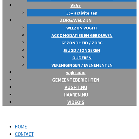
V55+
55+ activiteiten
ZORG/WELZIJN
WELZIJN VUGHT
ACCOMODATIES EN GEBOUWEN
GEZONDHEID / ZORG
JEUGD / JONGEREN
OUDEREN
VERENIGINGEN / EVENEMENTEN
wijkradio
GEMEENTEBERICHTEN
VUGHT.NU
HAAREN.NU
VIDEO’S
HOME
CONTACT