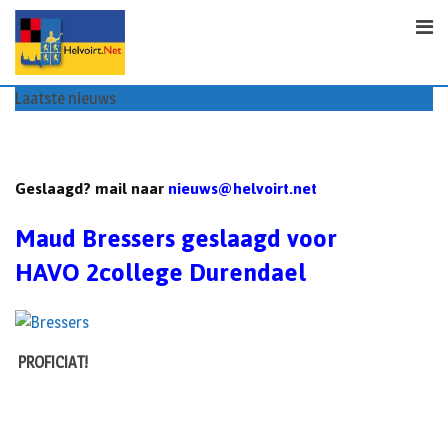
Skip
to
content
Laatste nieuws
60+ en nog zin om te voetballen? Kom Walking Footballen!
Geslaagd? mail naar
nieuws@helvoirt.net
Maud Bressers geslaagd voor
HAVO 2college Durendael
PROFICIAT!