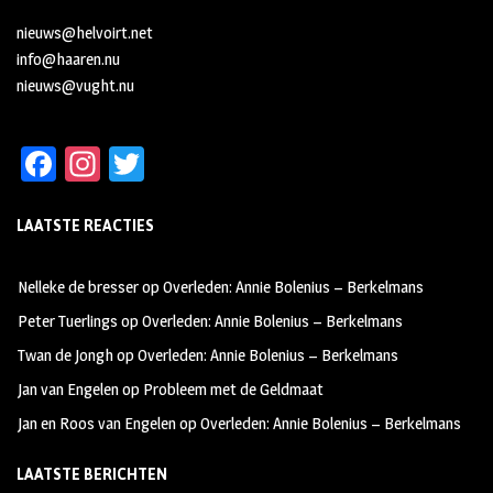
nieuws@helvoirt.net
info@haaren.nu
nieuws@vught.nu
Fa
In
T
ce
st
wi
LAATSTE REACTIES
b
ag
tt
oo
ra
er
Nelleke de bresser
op
Overleden: Annie Bolenius – Berkelmans
k
m
Peter Tuerlings
op
Overleden: Annie Bolenius – Berkelmans
Twan de Jongh
op
Overleden: Annie Bolenius – Berkelmans
Jan van Engelen
op
Probleem met de Geldmaat
Jan en Roos van Engelen
op
Overleden: Annie Bolenius – Berkelmans
LAATSTE BERICHTEN