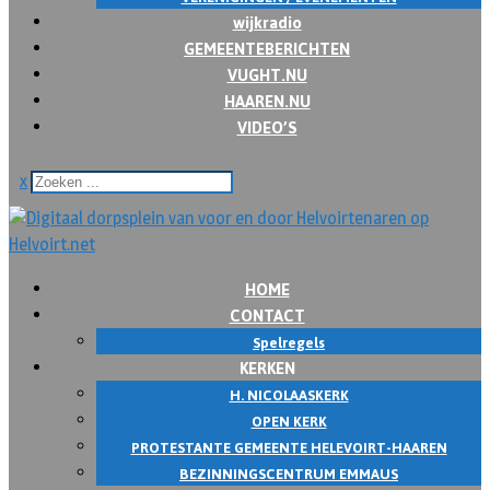
wijkradio
GEMEENTEBERICHTEN
VUGHT.NU
HAAREN.NU
VIDEO’S
x
HOME
CONTACT
Spelregels
KERKEN
H. NICOLAASKERK
OPEN KERK
PROTESTANTE GEMEENTE HELEVOIRT-HAAREN
BEZINNINGSCENTRUM EMMAUS