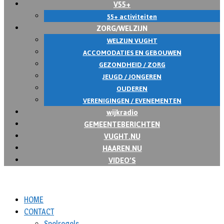
V55+
55+ activiteiten
ZORG/WELZIJN
WELZIJN VUGHT
ACCOMODATIES EN GEBOUWEN
GEZONDHEID / ZORG
JEUGD / JONGEREN
OUDEREN
VERENIGINGEN / EVENEMENTEN
wijkradio
GEMEENTEBERICHTEN
VUGHT.NU
HAAREN.NU
VIDEO’S
HOME
CONTACT
Spelregels