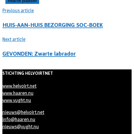
Previous article
HUIS-AAN-HUIS BEZORGING SOC-BOEK
Next article
GEVONDEN: Zwarte labrador
STICHTING HELVOIRTNET
www.helvoirt.net
www.haaren.nu
www.vught.nu
nieuws@helvoirt.net
info@haaren.nu
nieuws@vught.nu