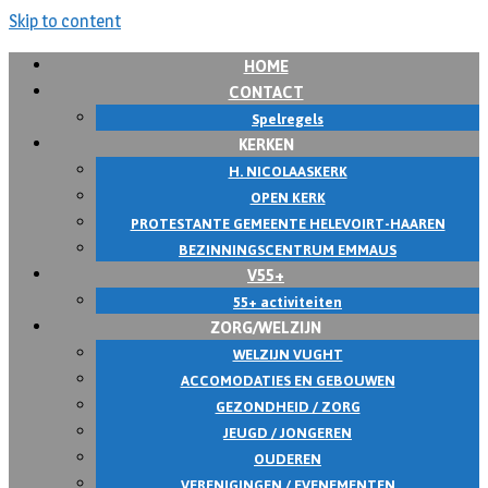
Skip to content
HOME
CONTACT
Spelregels
KERKEN
H. NICOLAASKERK
OPEN KERK
PROTESTANTE GEMEENTE HELEVOIRT-HAAREN
BEZINNINGSCENTRUM EMMAUS
V55+
55+ activiteiten
ZORG/WELZIJN
WELZIJN VUGHT
ACCOMODATIES EN GEBOUWEN
GEZONDHEID / ZORG
JEUGD / JONGEREN
OUDEREN
VERENIGINGEN / EVENEMENTEN