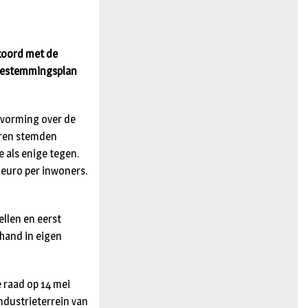
n
kkoord met de
 bestemmingsplan
itvorming over de
aaren stemden
e als enige tegen.
 euro per inwoners.
ellen en eerst
 hand in eigen
 raad op 14 mei
dustrieterrein van