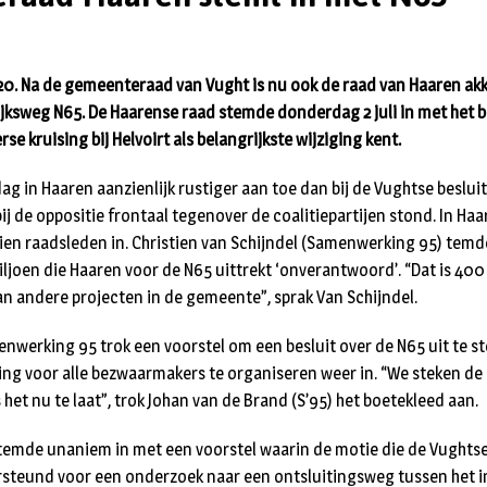
020. Na de gemeenteraad van Vught is nu ook de raad van Haaren a
ijksweg N65. De Haarense raad stemde donderdag 2 juli in met het
se kruising bij Helvoirt als belangrijkste wijziging kent.
ag in Haaren aanzienlijk rustiger aan toe dan bij de Vughtse beslu
ij de oppositie frontaal tegenover de coalitiepartijen stond. In H
ftien raadsleden in. Christien van Schijndel (Samenwerking 95) temd
iljoen die Haaren voor de N65 uittrekt ‘onverantwoord’. “Dat is 400
van andere projecten in de gemeente”, sprak Van Schijndel.
enwerking 95 trok een voorstel om een besluit over de N65 uit te st
ing voor alle bezwaarmakers te organiseren weer in. “We steken de
het nu te laat”, trok Johan van de Brand (S’95) het boetekleed aan.
temde unaniem in met een voorstel waarin de motie die de Vughtse
teund voor een onderzoek naar een ontsluitingsweg tussen het in