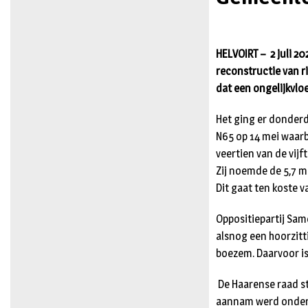
HELVOIRT – 2 juli 2
reconstructie van r
dat een ongelijkvloer
Het ging er donderd
N65 op 14 mei waarb
veertien van de vij
Zij noemde de 5,7 m
Dit gaat ten koste 
Oppositiepartij Sam
alsnog een hoorzitt
boezem. Daarvoor is 
De Haarense raad s
aannam werd onders