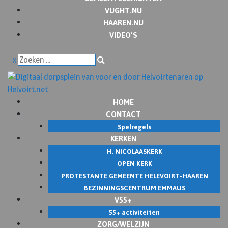
VUGHT.NU
HAAREN.NU
VIDEO’S
x
HOME
CONTACT
Spelregels
KERKEN
H. NICOLAASKERK
OPEN KERK
PROTESTANTE GEMEENTE HELEVOIRT-HAAREN
BEZINNINGSCENTRUM EMMAUS
V55+
55+ activiteiten
ZORG/WELZIJN