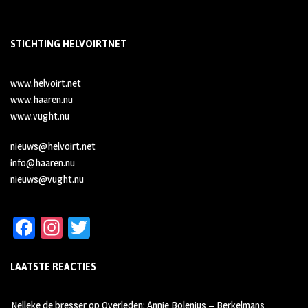
STICHTING HELVOIRTNET
www.helvoirt.net
www.haaren.nu
www.vught.nu
nieuws@helvoirt.net
info@haaren.nu
nieuws@vught.nu
Fa
In
T
ce
st
wi
LAATSTE REACTIES
b
ag
tt
oo
ra
er
Nelleke de bresser
op
Overleden: Annie Bolenius – Berkelmans