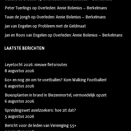
k
m
Peter Tuerlings
op
Overleden: Annie Bolenius – Berkelmans
Twan de Jongh
op
Overleden: Annie Bolenius – Berkelmans
Jan van Engelen
op
Probleem met de Geldmaat
Jan en Roos van Engelen
op
Overleden: Annie Bolenius – Berkelmans
LAATSTE BERICHTEN
Leyetocht 2026: nieuwe fietsroutes
8 augustus 2026
60+ en nog zin om te voetballen? Kom Walking Footballen!
6 augustus 2026
Buxusplanten in brand in Biezenmortel, vermoedelijk opzet
6 augustus 2026
Spreidingswet asielzoekers: hoe zit dat?
5 augustus 2026
Bericht voor de leden van Vereniging 55+