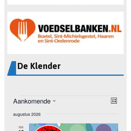
De Klender