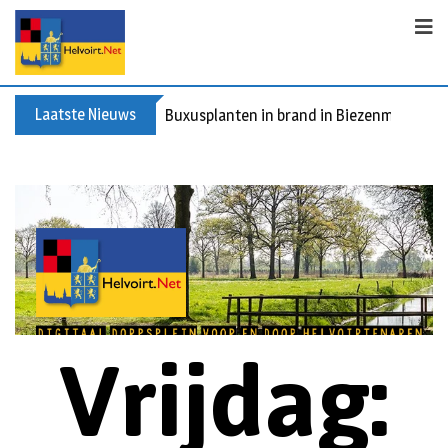
Laatste Nieuws
Spreidingswet asielzoekers: hoe zit dat?
Vrijdag: