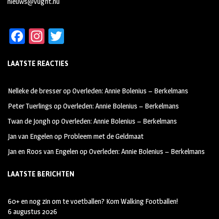
nieuws@vught.nu
Fa
In
T
ce
st
wi
LAATSTE REACTIES
b
ag
tt
oo
ra
er
Nelleke de bresser
op
Overleden: Annie Bolenius – Berkelmans
k
m
Peter Tuerlings
op
Overleden: Annie Bolenius – Berkelmans
Twan de Jongh
op
Overleden: Annie Bolenius – Berkelmans
Jan van Engelen
op
Probleem met de Geldmaat
Jan en Roos van Engelen
op
Overleden: Annie Bolenius – Berkelmans
LAATSTE BERICHTEN
60+ en nog zin om te voetballen? Kom Walking Footballen!
6 augustus 2026