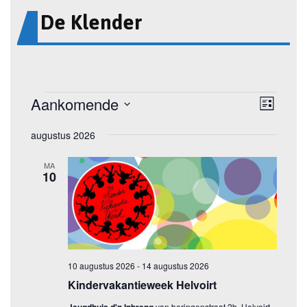
De Klender